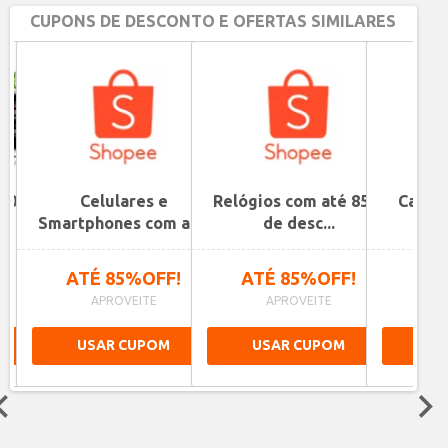
CUPONS DE DESCONTO E OFERTAS SIMILARES
20 na
Celulares e
Relógios com até 85%
Calça
Smartphones com at...
de desc...
co
ATÉ 85%OFF!
ATÉ 85%OFF!
ATÉ
APROVEITE
APROVEITE
A
USAR CUPOM
USAR CUPOM
US
Next