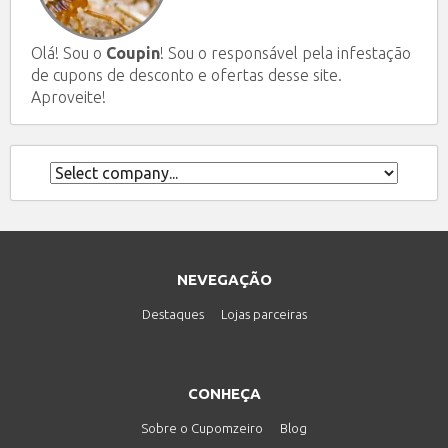
Olá! Sou o
Coupin
! Sou o responsável pela infestação
de cupons de desconto e ofertas desse site.
Aproveite!
NEVEGAÇÃO
Destaques
Lojas parceiras
CONHEÇA
Sobre o Cupomzeiro
Blog