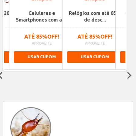
20 na
Celulares e
Relógios com até 85%
Calça
Smartphones com at...
de desc...
co
ATÉ 85%OFF!
ATÉ 85%OFF!
ATÉ
APROVEITE
APROVEITE
A
USAR CUPOM
USAR CUPOM
US
Next