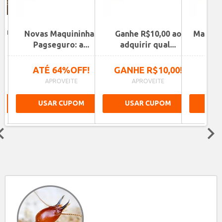
Bank
Novas Maquininhas
Ganhe R$10,00 ao
Maquin
Pagseguro: a...
adquirir qual...
Pa
!
ATÉ 64%OFF!
GANHE R$10,00!
1
APROVEITE
APROVEITE
A
USAR CUPOM
USAR CUPOM
US
Next