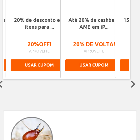
o em
20% de desconto em
Até 20% de cashback
15% d
itens para ...
AME em iP...
se
20%OFF!
20% DE VOLTA!
APROVEITE
APROVEITE
USAR CUPOM
USAR CUPOM
US
Next