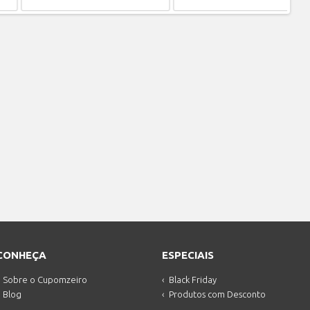
CONHEÇA
ESPECIAIS
Sobre o Cupomzeiro
Black Friday
Blog
Produtos com Desconto