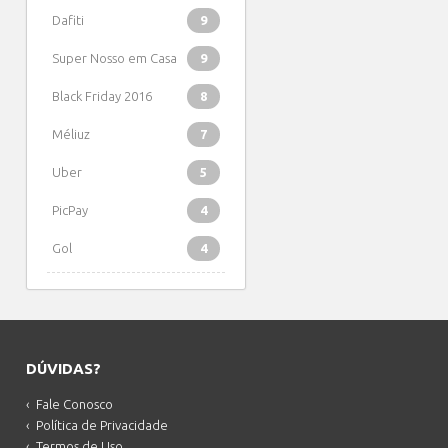
Dafiti
9
Super Nosso em Casa
9
Black Friday 2016
8
Méliuz
7
Uber
5
PicPay
4
Gol
4
DÚVIDAS?
Fale Conosco
Política de Privacidade
Termos de Uso