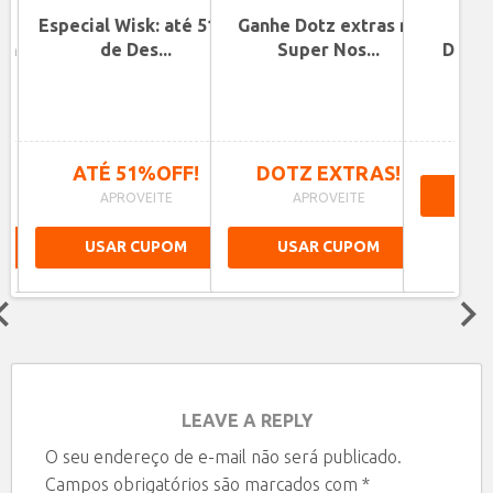
Especial Wisk: até 51%
Ganhe Dotz extras no
onto
de Des...
Super Nos...
Diver
des
A
!
ATÉ 51%OFF!
DOTZ EXTRAS!
US
APROVEITE
APROVEITE
USAR CUPOM
USAR CUPOM
Next
LEAVE A REPLY
O seu endereço de e-mail não será publicado.
Campos obrigatórios são marcados com
*