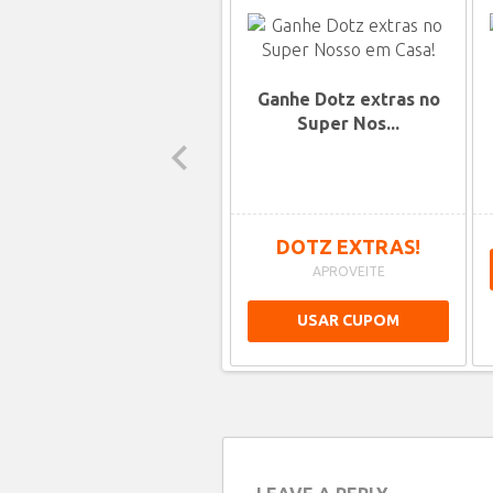
Especial Wisk: até 51%
Ganhe Dotz extras no
de Des...
Super Nos...
ATÉ 51%OFF!
DOTZ EXTRAS!
APROVEITE
APROVEITE
USAR CUPOM
USAR CUPOM