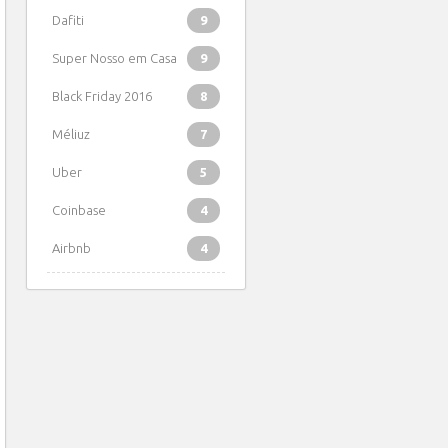
Dafiti
9
Super Nosso em Casa
9
Black Friday 2016
8
Méliuz
7
Uber
5
Coinbase
4
Airbnb
4