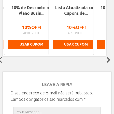
ano
10% de Desconto no
Lista Atualizada com
10% de
.
Plano Busin...
Cupons de...
Pla
10%OFF!
10%OFF!
1
APROVEITE
APROVEITE
A
USAR CUPOM
USAR CUPOM
US
Next
LEAVE A REPLY
O seu endereço de e-mail não será publicado.
Campos obrigatórios são marcados com
*