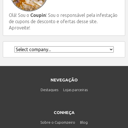
Olá! Sou o
Coupin
! Sou o responsável pela infestação
de cupons de desconto e ofertas desse site.
Aproveite!
NEVEGAÇÃO
Destaques
Lojas parceiras
CONHEÇA
Sobre o Cupomzeiro
Blog