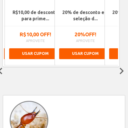
o em
R$10,00 de desconto
20% de desconto em
20% de
para prime...
seleção d...
ite
R$10,00 OFF!
20%OFF!
2
APROVEITE
APROVEITE
A
USAR CUPOM
USAR CUPOM
US
Next