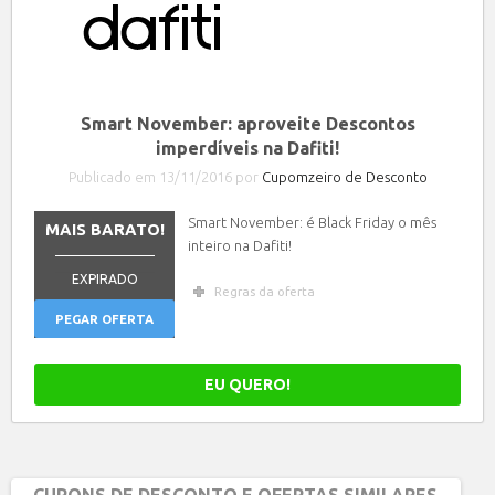
Smart November: aproveite Descontos
imperdíveis na Dafiti!
Publicado em 13/11/2016 por
Cupomzeiro de Desconto
Smart November: é Black Friday o mês
MAIS BARATO!
inteiro na Dafiti!
_______________
EXPIRADO
Regras da oferta
PEGAR OFERTA
EU QUERO!
CUPONS DE DESCONTO E OFERTAS SIMILARES