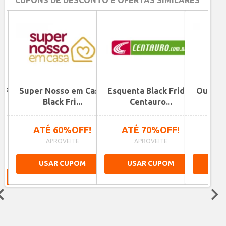
OP
Super Nosso em Casa:
Esquenta Black Friday
Outlet 
..
Black Fri...
Centauro...
 +
ATÉ 60%OFF!
ATÉ 70%OFF!
ATÉ
APROVEITE
APROVEITE
A
%!
USAR CUPOM
USAR CUPOM
US
Next