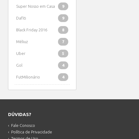
Super Nosso em Casa
9
Dafiti
9
Black Friday 2016
8
Méliuz
7
Uber
5
Gol
4
FutMilionário
4
DÚVIDAS?
Fale Conosco
Política de Privacidade
Termos de Uso