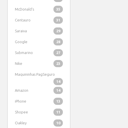
McDonald's
35
Centauro
31
Saraiva
29
Google
28
Submarino
27
Nike
23
Maquininhas PagSeguro
14
Amazon
14
iPhone
13
Shopee
11
Oakley
10