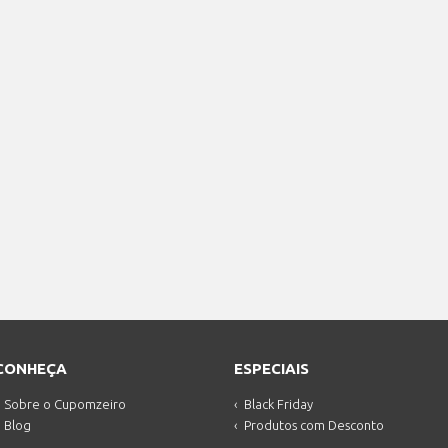
CONHEÇA
ESPECIAIS
Sobre o Cupomzeiro
Black Friday
Blog
Produtos com Desconto