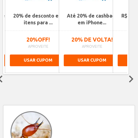
de
20% de desconto em
Até 20% de cashback
R$10,0
..
itens para ...
em iPhone...
pa
20%OFF!
20% DE VOLTA!
R$1
APROVEITE
APROVEITE
A
USAR CUPOM
USAR CUPOM
US
Next