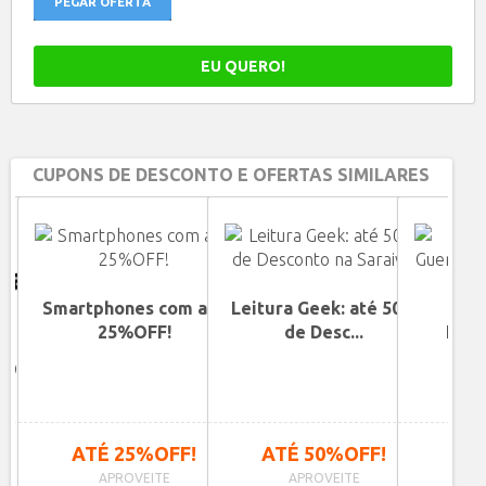
PEGAR OFERTA
EU QUERO!
CUPONS DE DESCONTO E OFERTAS SIMILARES
Smartphones com até
Leitura Geek: até 50%
25%OFF!
de Desc...
Livr
G
$900
 À
ATÉ 25%OFF!
ATÉ 50%OFF!
ATÉ
APROVEITE
APROVEITE
A