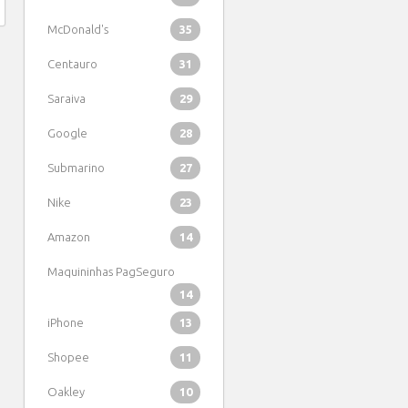
McDonald's
35
Centauro
31
Saraiva
29
Google
28
Submarino
27
Nike
23
Amazon
14
Maquininhas PagSeguro
14
iPhone
13
Shopee
11
Oakley
10