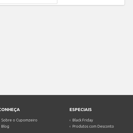
CONHEÇA
ESPECIAIS
Sobre o Cupomzeiro
Black Friday
Blog
Produtos com Desconto