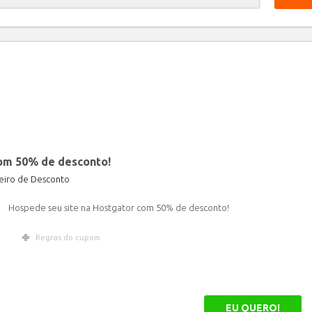
Limpar
om 50% de desconto!
iro de Desconto
Hospede seu site na Hostgator com 50% de desconto!
Regras do cupom
EU QUERO!