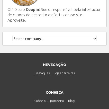
Olá! Sou o
Coupin
! Sou o responsável pela infestação
de cupons de desconto e ofertas desse site.
Aproveite!
NEVEGAÇÃO
Destaques
Lojas parceiras
CONHEÇA
Sobre o Cupomzeiro
Blog