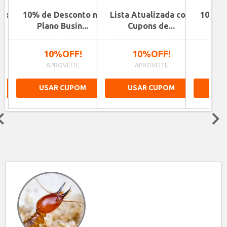
ano
10% de Desconto no
Lista Atualizada com
10% de
.
Plano Busin...
Cupons de...
Pla
10%OFF!
10%OFF!
1
APROVEITE
APROVEITE
A
USAR CUPOM
USAR CUPOM
US
Next