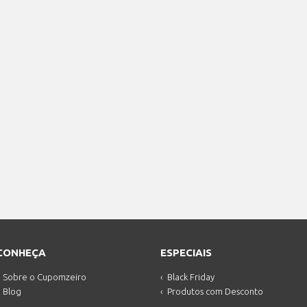
CONHEÇA
ESPECIAIS
Sobre o Cupomzeiro
Black Friday
Blog
Produtos com Desconto