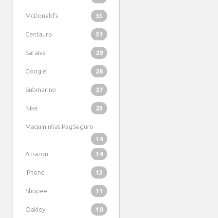
McDonald's
35
Centauro
31
Saraiva
29
Google
28
Submarino
27
Nike
23
Maquininhas PagSeguro
14
Amazon
14
iPhone
13
Shopee
11
Oakley
10