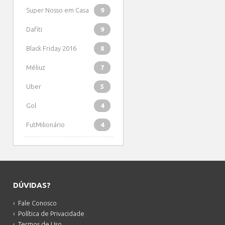
Super Nosso em Casa
9
Dafiti
9
Black Friday 2016
8
Méliuz
7
Uber
5
Gol
4
FutMilionário
4
DÚVIDAS?
Fale Conosco
Política de Privacidade
Termos de Uso