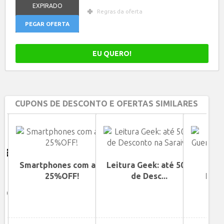
EXPIRADO
Regras da oferta
PEGAR OFERTA
EU QUERO!
CUPONS DE DESCONTO E OFERTAS SIMILARES
Smartphones com até
Leitura Geek: até 50%
25%OFF!
de Desc...
Livr
G
$900