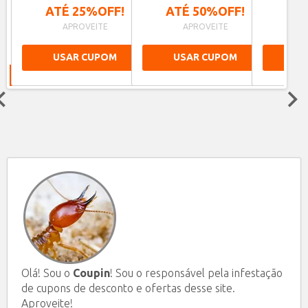
 À
ATÉ 25%OFF!
ATÉ 50%OFF!
ATÉ
APROVEITE
APROVEITE
A
USAR CUPOM
USAR CUPOM
US
Next
Olá! Sou o
Coupin
! Sou o responsável pela infestação
de cupons de desconto e ofertas desse site.
Aproveite!