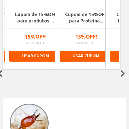
 nas
Cupom de 15%OFF
Cupom de 15%OFF
Cupo
para produtos ...
para Proteína...
Desco
15%OFF!
15%OFF!
1
APROVEITE
APROVEITE
A
USAR CUPOM
USAR CUPOM
US
Next