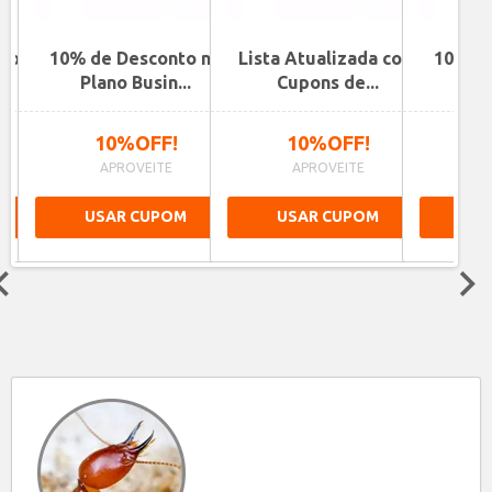
ano
10% de Desconto no
Lista Atualizada com
10% de
.
Plano Busin...
Cupons de...
Pla
10%OFF!
10%OFF!
1
APROVEITE
APROVEITE
A
USAR CUPOM
USAR CUPOM
US
Next