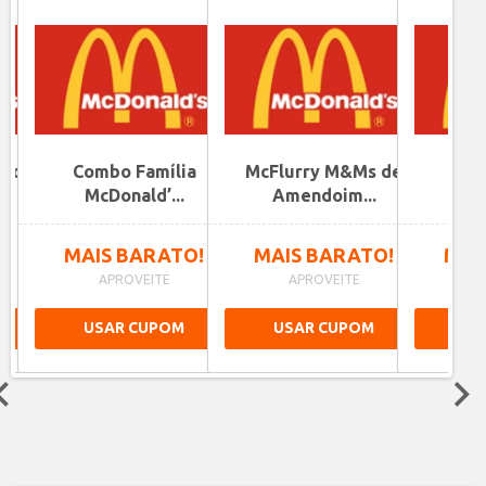
upons
Combo Família
McFlurry M&Ms de
Com
McDonald’...
Amendoim...
Mc
!
MAIS BARATO!
MAIS BARATO!
MAI
APROVEITE
APROVEITE
A
USAR CUPOM
USAR CUPOM
US
Next