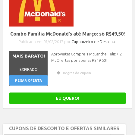
Combo Família McDonald’s até Março: só R$49,50!
Publicado em 07/02/2017 por
Cupomzeiro de Desconto
Aproveite! Compre 1 McLanche Feliz + 2
MAIS BARATO!
McOfertas por apenas R$49,50!
_______________
EXPIRADO
Regras do cupom
PEGAR OFERTA
EU QUERO!
CUPONS DE DESCONTO E OFERTAS SIMILARES