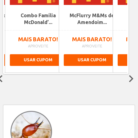
upons
Combo Família
McFlurry M&Ms de
Com
McDonald’...
Amendoim...
Mc
!
MAIS BARATO!
MAIS BARATO!
MAI
APROVEITE
APROVEITE
A
USAR CUPOM
USAR CUPOM
US
Next