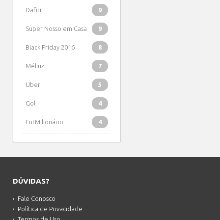
Dafiti
9
Super Nosso em Casa
9
Black Friday 2016
8
Méliuz
7
Uber
5
Gol
4
FutMilionário
4
DÚVIDAS?
Fale Conosco
Política de Privacidade
Termos de Uso