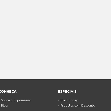
CONHEÇA
ESPECIAIS
Sobre o Cupomzeiro
Black Friday
Blog
Produtos com Desconto