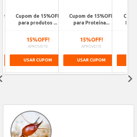
 nas
Cupom de 15%OFF
Cupom de 15%OFF
Cupo
para produtos ...
para Proteína...
Desco
15%OFF!
15%OFF!
1
APROVEITE
APROVEITE
A
USAR CUPOM
USAR CUPOM
US
Next