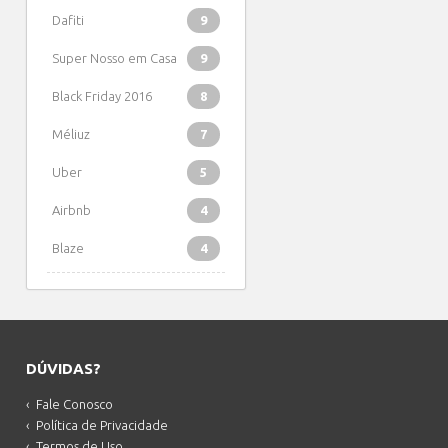
Dafiti
9
Super Nosso em Casa
9
Black Friday 2016
8
Méliuz
7
Uber
5
Airbnb
4
Blaze
4
DÚVIDAS?
Fale Conosco
Política de Privacidade
Termos de Uso