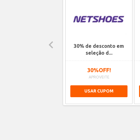
5% a 20%OFF em
30% de desconto em
seleção de To...
seleção d...
ATÉ 20%OFF!
30%OFF!
APROVEITE
APROVEITE
USAR CUPOM
USAR CUPOM