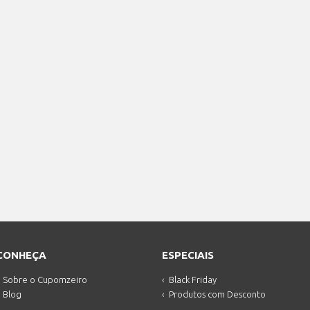
CONHEÇA
ESPECIAIS
Sobre o Cupomzeiro
Black Friday
Blog
Produtos com Desconto