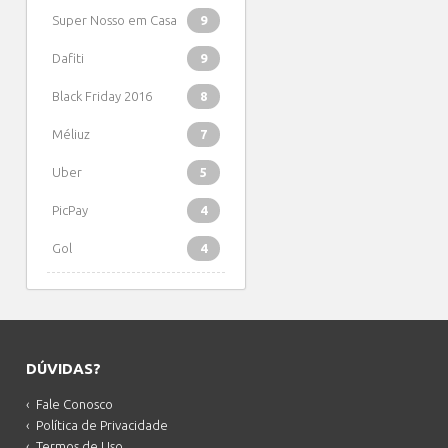
Super Nosso em Casa
9
Dafiti
9
Black Friday 2016
8
Méliuz
7
Uber
5
PicPay
4
Gol
4
DÚVIDAS?
Fale Conosco
Política de Privacidade
Termos de Uso