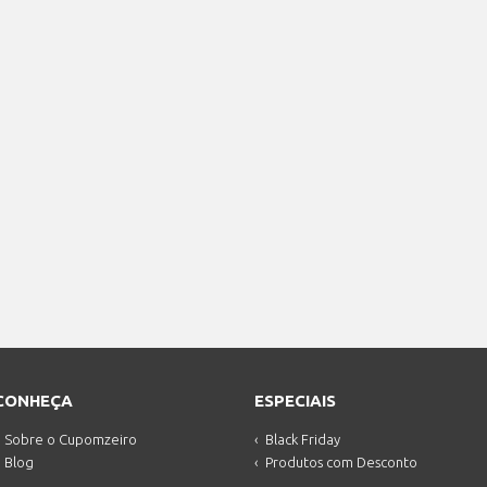
CONHEÇA
ESPECIAIS
Sobre o Cupomzeiro
Black Friday
Blog
Produtos com Desconto