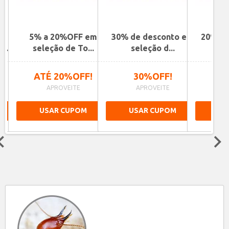
de
5% a 20%OFF em
30% de desconto em
20% de
...
seleção de To...
seleção d...
se
ATÉ 20%OFF!
30%OFF!
2
APROVEITE
APROVEITE
A
USAR CUPOM
USAR CUPOM
US
Next