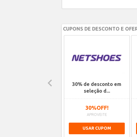
CUPONS DE DESCONTO E OFER
5% a 20%OFF em
30% de desconto em
seleção de To...
seleção d...
ATÉ 20%OFF!
30%OFF!
APROVEITE
APROVEITE
USAR CUPOM
USAR CUPOM