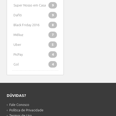
Super Nosso em Casa
9
Dafiti
9
Black Friday 2016
8
Méliuz
7
Uber
5
PicPay
4
Gol
4
DÚVIDAS?
Fale Conosco
Política de Privacidade
Termos de Uso