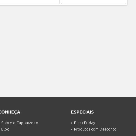
CONHEÇA
ESPECIAIS
Sobre o Cupomzeiro
Black Friday
Blog
Produtos com Desconto