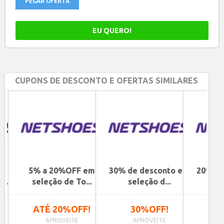
PEGAR OFERTA
EU QUERO!
CUPONS DE DESCONTO E OFERTAS SIMILARES
de
5% a 20%OFF em
30% de desconto em
20% de
...
seleção de To...
seleção d...
se
ATÉ 20%OFF!
30%OFF!
2
APROVEITE
APROVEITE
A