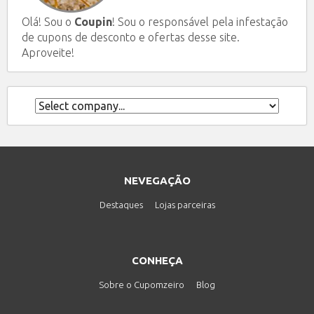
Olá! Sou o
Coupin
! Sou o responsável pela infestação
de cupons de desconto e ofertas desse site.
Aproveite!
NEVEGAÇÃO
Destaques
Lojas parceiras
CONHEÇA
Sobre o Cupomzeiro
Blog