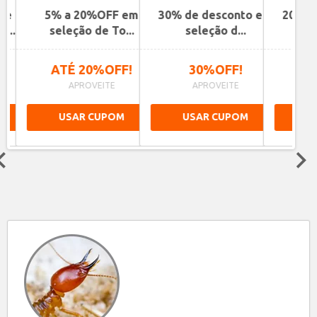
de
5% a 20%OFF em
30% de desconto em
20% de
...
seleção de To...
seleção d...
se
ATÉ 20%OFF!
30%OFF!
2
APROVEITE
APROVEITE
A
USAR CUPOM
USAR CUPOM
US
Next